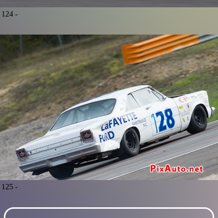
124 -
125 -