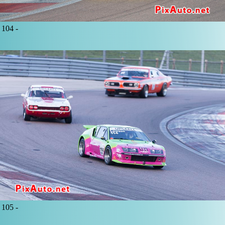
104 -
105 -