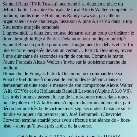
Samuel Benz (TVR Tuscan), accroché à sa deuxième place du
début à la fin. Un autre Français, le local Alexis Walter, complète le
podium, tandis que le Hollandais Randy Lawson, par ailleurs
organisateur de ce challenge, hisse son Alpine A310 V6 dans le top
5 au terme une jolie remontée.
L’après-midi, la deuxième course démarre sur un coup de théâtre : le
drive through infligé à Patrick Delannoy pour un départ anticipé.
Samuel Benz en profite pour mener longuement les débats et s’offrir
une victoire inespérée devant un certain… Patrick Delannoy, revenu
à une quinzaine de secondes en fin de course. Comme le matin,
l’autre Français Alexis Walter s’invite sur la troisième marche du
podium.
Dimanche, le Français Patrick Delannoy aux commande de sa
Porsche 964 donne à nouveau le tempo dès le départ, mais en
demeurant ensuite sous la menace de son compatriote Alexis Walter
(Alfa GTV6) et du Hollandais Randall Lawson (Alpine A310 V6).
Les trois hommes passent le cap de la mi-course roues dans roues,
puis le pilote de l’Alfa Roméo s’empare du commandement et part
décrocher une très belle victoire avec sept secondes d’avance sur le
double vainqueur du premier jour. José Beltramelli (Chevrolet
Corvette) termine attardé pour avoir effectué une séance de « hors-
piste » alors qu’il avait pris la tête de la course.
Cet éditorial du 21/10/17, a été mis à jour le 21/10/18