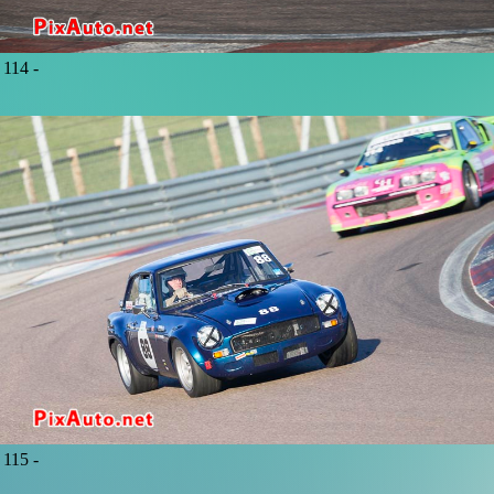
114 -
115 -