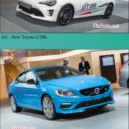
161 -
New Toyota GT86.