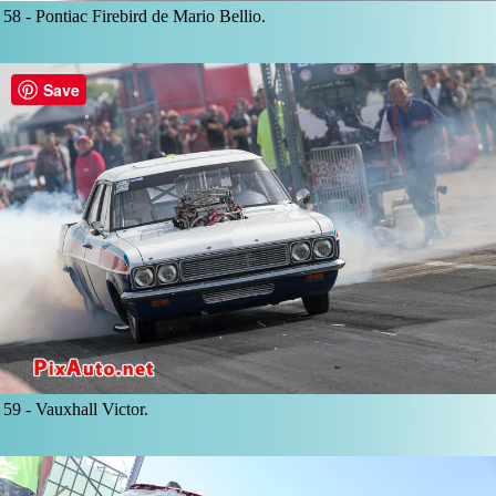
58 -
Pontiac Firebird de Mario Bellio.
Save
59 -
Vauxhall Victor.