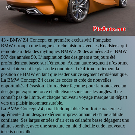
43 -
BMW Z4 Concept, en première exclusivité Française
BMW Group a une longue et riche histoire avec les Roadsters, qui
remonte au-delà des mythiques BMW 328 des années 30 et BMW
507 des années 50. L’inspiration des designers a toujours été
profondément basée sur l’émotion. Aucun autre segment n’exprime
aussi clairement le plaisir de conduire. Il réaffirme fortement la
position de BMW en tant que leader sur ce segment emblématique.
La BMW Concept Z4 casse les codes et crée de nouvelles
opportunités d’évasion. Un roadster façonné pour la route avec un
design qui exprime force et athlétisme sous tous les angles. Il ne
connaît pas de limite, et chaque nouveau voyage marque un départ
vers un plaisir incommensurable.
La BMW Concept Z4 parait indomptable. Son fort caractère est
agrémenté d’un design extérieur impressionnant et d’une attitude
confiante. Ses larges entrées d’air et sa calandre basse dégagent une
allure sportive, avec une structure en nid d’abeille et de nouveaux
inserts en maille.