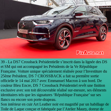
39 -
La DS7 Crossback Présidentielle s’inscrit dans la lignée des DS
et SM qui ont accompagné les Présidents de la Ve République
Française. Voiture unique spécialement réalisée pour l’Investiture du
25ème Président, DS 7 CROSSBACK a fait sa première sortie
officielle le 14 mai 2017 avec Emmanuel Macron à son bord. De
couleur Bleu Encre, DS 7 Crossback Présidentiel revêt une finition
exclusive avec son toit découvrable réalisé sur-mesure, ses éléments
identitaires tels que les signatures ‘République Française’ sur ses
flancs ou encore son porte-drapeau.
Son intérieur en cuir Art Leather noir est magnifié par un habillage de
Toile de Laque conçue et fabriquée par l’Atelier Maury, doreur de