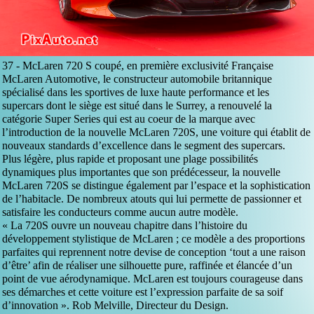
37 -
McLaren 720 S coupé, en première exclusivité Française
McLaren Automotive, le constructeur automobile britannique
spécialisé dans les sportives de luxe haute performance et les
supercars dont le siège est situé dans le Surrey, a renouvelé la
catégorie Super Series qui est au coeur de la marque avec
l’introduction de la nouvelle McLaren 720S, une voiture qui établit de
nouveaux standards d’excellence dans le segment des supercars.
Plus légère, plus rapide et proposant une plage possibilités
dynamiques plus importantes que son prédécesseur, la nouvelle
McLaren 720S se distingue également par l’espace et la sophistication
de l’habitacle. De nombreux atouts qui lui permette de passionner et
satisfaire les conducteurs comme aucun autre modèle.
« La 720S ouvre un nouveau chapitre dans l’histoire du
développement stylistique de McLaren ; ce modèle a des proportions
parfaites qui reprennent notre devise de conception ‘tout a une raison
d’être’ afin de réaliser une silhouette pure, raffinée et élancée d’un
point de vue aérodynamique. McLaren est toujours courageuse dans
ses démarches et cette voiture est l’expression parfaite de sa soif
d’innovation ». Rob Melville, Directeur du Design.