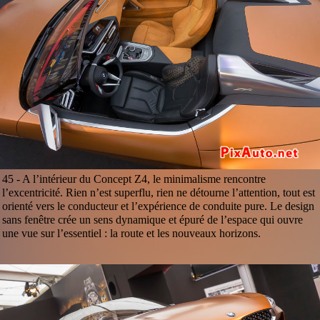
45 -
A l’intérieur du Concept Z4, le minimalisme rencontre
l’excentricité. Rien n’est superflu, rien ne détourne l’attention, tout est
orienté vers le conducteur et l’expérience de conduite pure. Le design
sans fenêtre crée un sens dynamique et épuré de l’espace qui ouvre
une vue sur l’essentiel : la route et les nouveaux horizons.