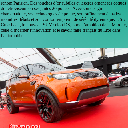
renom Parisien. Des touches d’or subtiles et légères ornent ses coques
de rétroviseurs ou ses jantes 20 pouces. Avec son design
charismatique, ses technologies de pointe, son raffinement dans les
moindres détails et son confort empreint de sérénité dynamique, DS 7
Crossback, le nouveau SUV selon DS, porte l’ambition de la Marque,
celle d’incarner l’innovation et le savoir-faire français du luxe dans
l’automobile.