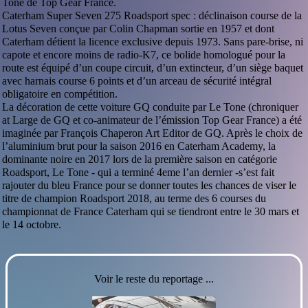
Tone de Top Gear France.
Caterham Super Seven 275 Roadsport spec : déclinaison course de la
Lotus Seven conçue par Colin Chapman sortie en 1957 et dont
Caterham détient la licence exclusive depuis 1973. Sans pare-brise, ni
capote et encore moins de radio-K7, ce bolide homologué pour la
route est équipé d’un coupe circuit, d’un extincteur, d’un siège baquet
avec harnais course 6 points et d’un arceau de sécurité intégral
obligatoire en compétition.
La décoration de cette voiture GQ conduite par Le Tone (chroniquer
at Large de GQ et co-animateur de l’émission Top Gear France) a été
imaginée par François Chaperon Art Editor de GQ. Après le choix de
l’aluminium brut pour la saison 2016 en Caterham Academy, la
dominante noire en 2017 lors de la première saison en catégorie
Roadsport, Le Tone - qui a terminé 4eme l’an dernier -s’est fait
rajouter du bleu France pour se donner toutes les chances de viser le
titre de champion Roadsport 2018, au terme des 6 courses du
championnat de France Caterham qui se tiendront entre le 30 mars et
le 14 octobre.
Voir le reste du reportage ...