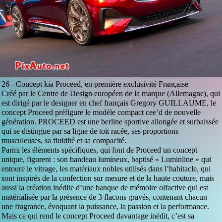
26 -
Concept kia Proceed, en première exclusivité Française
Créé par le Centre de Design européen de la marque (Allemagne), qui
est dirigé par le designer en chef français Gregory GUILLAUME, le
concept Proceed préfigure le modèle compact cee’d de nouvelle
génération. PROCEED est une berline sportive allongée et surbaissée
qui se distingue par sa ligne de toit racée, ses proportions
musculeuses, sa fluidité et sa compacité.
Parmi les éléments spécifiques, qui font de Proceed un concept
unique, figurent : son bandeau lumineux, baptisé « Luminline » qui
entoure le vitrage, les matériaux nobles utilisés dans l’habitacle, qui
sont inspirés de la confection sur mesure et de la haute couture, mais
aussi la création inédite d’une banque de mémoire olfactive qui est
matérialisée par la présence de 3 flacons gravés, contenant chacun
une fragrance, évoquant la puissance, la passion et la performance.
Mais ce qui rend le concept Proceed davantage inédit, c’est sa