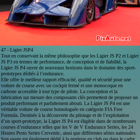
47 -
Ligier JSP4
Tout en conservant la même philosophie que les Ligier JS P2 et Ligier
JS P3 en termes de performance, de conception et de fiabilité, la
Ligier JS P4 ouvre de nouveaux horizons dans le domaine des sport-
prototypes dédiés à l’endurance.
Elle offre le meilleur rapport efficacité, qualité et sécurité pour une
voiture de course avec un cockpit fermé et une monocoque en
carbone accessible à tout type de pilote. La conception et la
fabrication sur mesure des composants clés permettent de proposer un
produit performant et parfaitement abouti. La Ligier JS P4 est une
véritable voiture de course homologuée en catégorie FIA Free
Formula. Destinée à la découverte du pilotage et de l’exploitation
d’un sport-prototype, la Ligier JS P4 est éligible dans de nombreuses
courses d’endurance telles que les V de V Endurance Series, les 24
Heures Proto Series Creventic, ainsi que différentes séries nationales.
Son usage est également dédié à la pratique en club ou dans le cadre