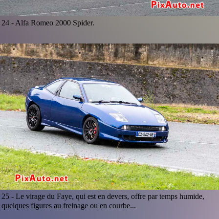
24 -
Alfa Romeo 2000 Spider.
25 -
Le virage du Faye, qui est en devers, offre par temps humide,
quelques figures au freinage ou en courbe...