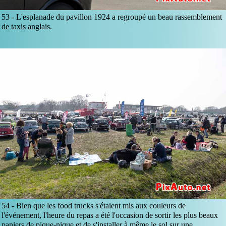
53 -
L'esplanade du pavillon 1924 a regroupé un beau rassemblement
de taxis anglais.
54 -
Bien que les food trucks s'étaient mis aux couleurs de
l'événement, l'heure du repas a été l'occasion de sortir les plus beaux
paniers de pique-nique et de s'installer à même le sol sur une