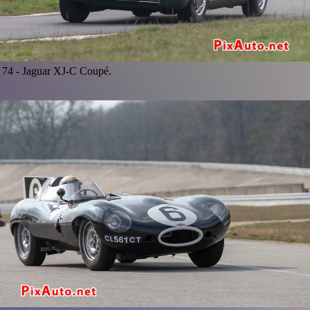
74 -
Jaguar XJ-C Coupé.