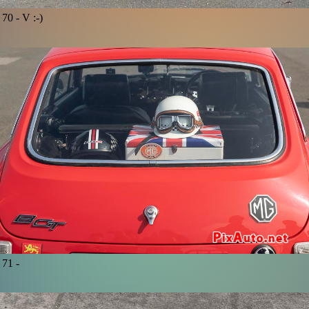
70 -
V :-)
71 -