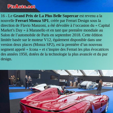
16 -
Le
Grand Prix de La Plus Belle Supercar
est revenu a la
nouvelle
Ferrari Monza SP1
, créée par Ferrari Design sous la
direction de Flavio Manzoni, a été dévoilée à l’occasion du « Capital
Market’s Day » à Maranello et en tant que première mondiale au
Salon de l’automobile de Paris en septembre 2018. Cette édition
limitée basée sur le moteur V12, également disponible dans une
version deux places (Monza SP2), est la première d’un nouveau
segment appelé « Icona » et s’inspire des Ferrari les plus évocatrices
des années 1950, dotées de la technologie la plus avancée et du pur
design.