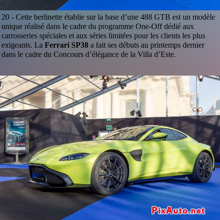
20 -
Cette berlinette établie sur la base d’une 488 GTB est un modèle
unique réalisé dans le cadre du programme One-Off dédié aux
carrosseries spéciales et aux séries limitées pour les clients les plus
exigeants. La
Ferrari SP38
a fait ses débuts au printemps dernier
dans le cadre du Concours d’élégance de la Villa d’Este.