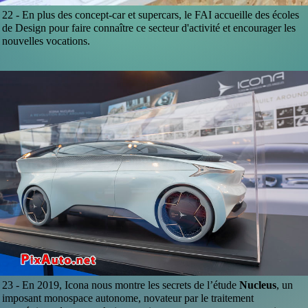
22 -
En plus des concept-car et supercars, le FAI accueille des écoles
de Design pour faire connaître ce secteur d'activité et encourager les
nouvelles vocations.
23 -
En 2019, Icona nous montre les secrets de l’étude
Nucleus
, un
imposant monospace autonome, novateur par le traitement