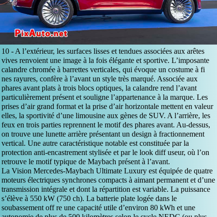
10 -
A l’extérieur, les surfaces lisses et tendues associées aux arêtes
vives renvoient une image à la fois élégante et sportive. L’imposante
calandre chromée à barrettes verticales, qui évoque un costume à fi
nes rayures, confère à l’avant un style très marqué. Associée aux
phares avant plats à trois blocs optiques, la calandre rend l’avant
particulièrement présent et souligne l’appartenance à la marque. Les
prises d’air grand format et la prise d’air horizontale mettent en valeur
elles, la sportivité d’une limousine aux gènes de SUV. A l’arrière, les
feux en trois parties reprennent le motif des phares avant. Au-dessus,
on trouve une lunette arrière présentant un design à fractionnement
vertical. Une autre caractéristique notable est constituée par la
protection anti-encastrement stylisée et par le look diff useur, où l’on
retrouve le motif typique de Maybach présent à l’avant.
La Vision Mercedes-Maybach Ultimate Luxury est équipée de quatre
moteurs électriques synchrones compacts à aimant permanent et d’une
transmission intégrale et dont la répartition est variable. La puissance
s’élève à 550 kW (750 ch). La batterie plate logée dans le
soubassement off re une capacité utile d’environ 80 kWh et une
autonomie de plus de 500 kilomètres selon le cycle NEDC (ou plus