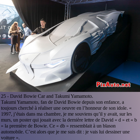
25 -
David Bowie Car and Takumi Yamamoto.
Takumi Yamamoto, fan de David Bowie depuis son enfance, a
toujours cherché à réaliser une oeuvre en l’honneur de son idole. «
1997, j’étais dans ma chambre, je me souviens qu’il y avait, sur les
murs, un poster qui jouait avec la dernière lettre de David « d » et « b
» la première de Bowie. Ce « db » ressemblait à un blason
automobile. C’est alors que je me suis dit : je vais lui dessiner une
voiture ».