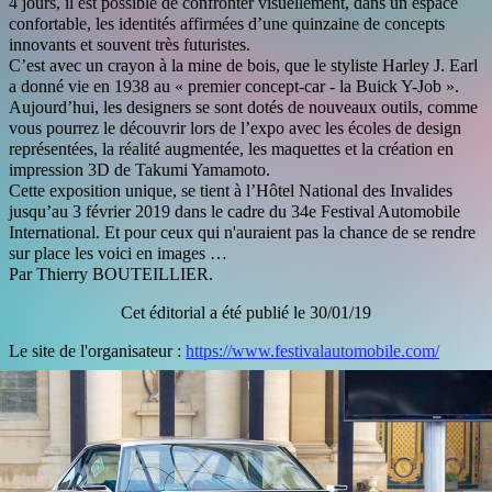
4 jours, il est possible de confronter visuellement, dans un espace
confortable, les identités affirmées d’une quinzaine de concepts
innovants et souvent très futuristes.
C’est avec un crayon à la mine de bois, que le styliste Harley J. Earl
a donné vie en 1938 au « premier concept-car - la Buick Y-Job ».
Aujourd’hui, les designers se sont dotés de nouveaux outils, comme
vous pourrez le découvrir lors de l’expo avec les écoles de design
représentées, la réalité augmentée, les maquettes et la création en
impression 3D de Takumi Yamamoto.
Cette exposition unique, se tient à l’Hôtel National des Invalides
jusqu’au 3 février 2019 dans le cadre du 34e Festival Automobile
International. Et pour ceux qui n'auraient pas la chance de se rendre
sur place les voici en images …
Par Thierry BOUTEILLIER.
Cet éditorial a été publié le 30/01/19
Le site de l'organisateur :
https://www.festivalautomobile.com/